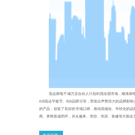
迅达厨电千城万店合伙人计划剑指全国市场，瞄准厨
618
迅达平板节、
820
品牌日等，营造出声势浩大的品牌影响
的产品，创造了良好的市场口碑，推动高端化、年轻化的品
商、养商形成闭环，并从服务、管控、培训、装修等方面全