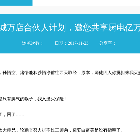
城万店合伙人计划，邀您共享厨电亿
浏览次数：
日期：2017-11-23
分享至：
孙悟空、猪悟能和沙悟净前往西天取经，原本，师徒四人你挑担来我灭
是只有脾气的猴子，我又没买保险！
了，困了……
大师兄，论勤奋努力拼不过三师弟，迎娶白富美是没有指望了。