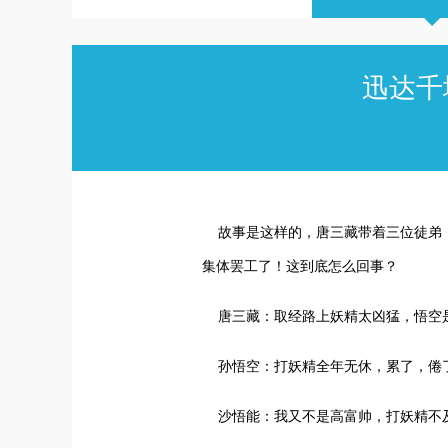
迅达千
故事是这样的，唐三藏带着三位徒弟，
集体罢工了！这到底怎么回事？
唐三藏：取经路上妖精太凶猛，悟空
孙悟空：打妖精全年无休，累了，倦
沙悟能：我又不是高富帅，打妖精不及