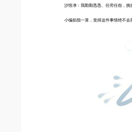
沙悟净：我勤勤恳恳、任劳任怨，挑担
小编掐指一算，觉得这件事情绝不会那