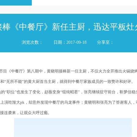
接棒《中餐厅》新任主厨，迅达平板灶
浏览次数：
日期：2017-09-18
分享至：
节目《中餐厅》第八期中，黄晓明接棒新一任主厨，不仅火力全开推出火锅烧
和“无所不能”的黄大厨首当主厨，就得到中餐厅家族成员的一致赞许和好评。
的“职位”也发生了变化，赵薇变身“馄饨昭君”，张亮继续驻守前台，靳梦佳稳当
佳上演吃辣大
pk
，却意外发现中餐厅的乌龙事件；黄晓明和张亮为了答谢客人，
彩接连袭来，让观众大呼过瘾。