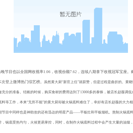
当晚节目也以全国网收视率
1.06
，收视份额
7.62
，连续八期拿下收视冠军宝座。
多次登上微博热门综艺榜。
虽然黄大厨“新官上任”就获赞，但是过程是曲折的。黄
做充分的准备。结账的时候，购买食材的费用达到了
13000
多的泰铢，被店长赵薇调侃
底料等工作，本来“无所不能”的黄大厨却被火锅底料难住了，幸好有店长赵薇的大力
期节目中同样也是神助攻的还有迅达的明星产品——平板灶和平板烟机。熬制火锅底
计，锅底受热均匀，火候更易掌控，同时，在制作火锅底料过程中会产生大量的油烟