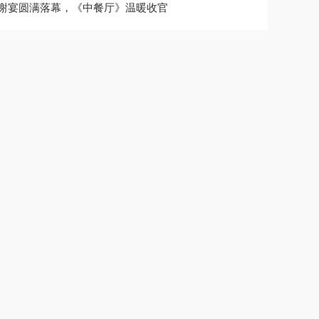
谢宴圆满落幕，《中餐厅》温暖收官
常见问题
· 学会这些，电蒸箱罢工不用愁
· 关于洗碗机的选购时几个常见疑问
· 厨房品质主要看燃气灶 迅达教您选购燃气灶应绕开误区
· 厨电市场竞争激烈 迅达厨电打出转型发展“组合拳”
· 迅达产品的凯发k8娱乐手机的售后服务途径有哪些？