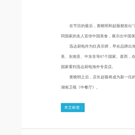
在节目的最后，黄晓明和赵薇都发出“
同国家的友人宣传中国美食，展示出中国
迅达厨电作为灶具宗师，早在品牌出
美、东南亚、中东非等
87
个国家。甚而，
国家看到迅达厨电海外专卖店。
黄晓明之后，店长赵薇将成为新一任
湖南卫视《中餐厅》。
本文标签：