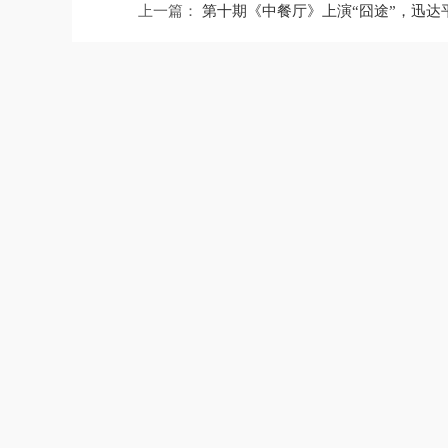
上一篇：
第十期《中餐厅》上演“囧途”，迅达
迅达
cxw-2