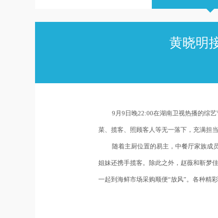
黄晓明
9月
9
日晚
22:00
在湖南卫视热播的综艺
菜、揽客、照顾客人等无一落下，充满担当
随着主厨位置的易主，中餐厅家族成员
姐妹还携手揽客。除此之外，赵薇和靳梦
一起到海鲜市场采购顺便“放风”。各种精