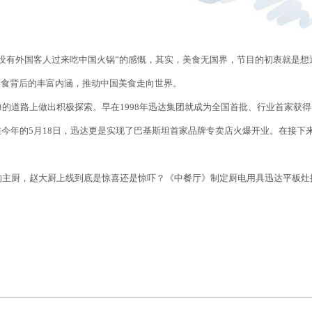
没有外国客人过来吃中国火锅”的感慨，其实，美食无国界，节目的初衷就是想
美食背后的丰富内涵，推动中国美食走向世界。
海的道路上做出积极探索。早在
1998
年迅达集团就成为全国首批、行业首家获得
在今年的
5
月
18
日，迅达更是实现了巴基斯坦首家品牌专卖店火爆开业。在接下
的主厨，赵大厨上线到底是惊喜还是惊吓？《中餐厅》制定厨电用具迅达平板灶