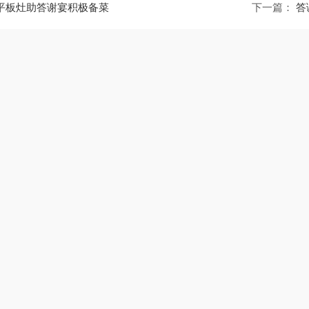
平板灶助答谢宴积极备菜
下一篇：
答
芯动平板烟机
40-cd1601