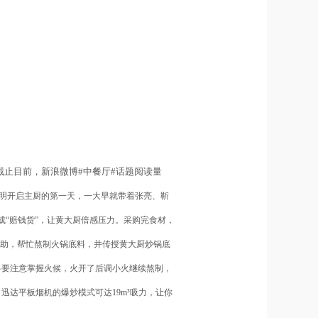
截止目前，新浪微博
#
中餐厅
#
话题阅读量
晓明开启主厨的第一天，一大早就带着张亮、靳
成“赔钱货”，让黄大厨倍感压力。
采购完食材，
相助，帮忙熬制火锅底料，并传授黄大厨炒锅底
料要注意掌握火候，火开了后调小火继续熬制，
，迅达平板烟机的爆炒模式可达
19m
³吸力，让你