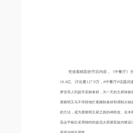
凭借着精彩的节目内容，《中餐厅》
16.4
亿、讨论量
127.9
万，
#
中餐厅
#
话题词
梦佳等人到超市采购食材，为一天的主厨体验
黄晓明又马不停蹄地忙着腌制食材和调制火锅
的方法，成为黄晓明主厨之路的神助攻。
在本
迅达平板灶采用独特的旋流火双驱双旋内锥设
厨房油烟不用愁。