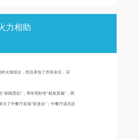
火力相助
烤的火辣组合，而且承包了所有杂活，买
“刷碗贵妃”，周冬雨秒变“鱿鱼西施”，两
举办了中餐厅首场“歌迷会”；中餐厅成员还