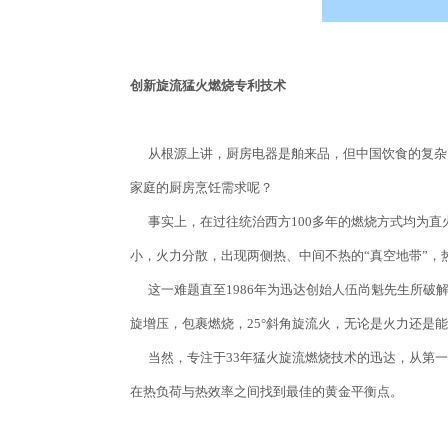
创新旋流猛火燃烧专利技术
从根源上讲，厨房电器是舶来品，但中国饮食的复杂
家庭的厨房烹饪需求呢？
事实上，在过往统治西方100多年的燃烧方式均为直
小，火力分散，出现两侧热、中间不热的“真空地带”，
这一难题直至1986年为迅达创始人伍尚魁先生所破
旋增压，包裹燃烧，25°斜角旋流火，无论是火力还是
当然，专注于33年猛火旋流燃烧技术的迅达，从第一
在热负荷与热效率之间找到最佳的黄金平衡点。