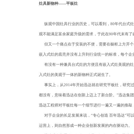
灶具新物种——平板灶
纵观中国灶具行业的历史，可以看到，80年代台式灶
观不能满足富余家庭升级的需求，于此在90年代末有
但又一个痛点在于安装的不便，需要在橱柜上方开个与
嵌入式灶的底壳并没有上升到行业统一的标准，每个企
有没有一种兼具台式灶的方便且有嵌入式灶美观的灶具新
入式灶的美观于一体的新物种正式诞生了。
事实上，从2014年开始迅达就在研究平板灶，研究
都没有，意味着迅达在创新上迈上了新台阶。”迅达集
迅达工程师对平板灶每一个细节进行一遍又一遍的推敲
对于企业的长足发展来说，“专心创造 百年迅达”可
运营上，则自然形成一种企业创新发展的内在驱动力。