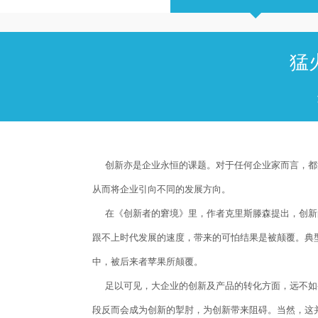
猛
创新亦是企业永恒的课题。对于任何企业家而言，都
从而将企业引向不同的发展方向。
在《创新者的窘境》里，作者克里斯滕森提出，创新
跟不上时代发展的速度，带来的可怕结果是被颠覆。典
中，被后来者苹果所颠覆。
足以可见，大企业的创新及产品的转化方面，远不如
段反而会成为创新的掣肘，为创新带来阻碍。当然，这