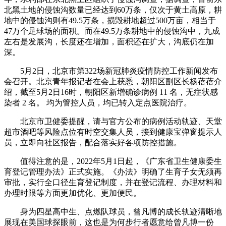
北黑土地的侵蚀沟数量已经达到60万条，仅次于黄土高原，耕
地中的侵蚀沟则有49.5万条，损毁耕地超过500万亩，相当于
47万个足球场的面积。而在49.5万条耕地中的侵蚀沟中，九成
左右是发展沟，长度还在增加，面积还在扩大，沟底仍在加
深。
5月2日，北京市第322场新冠肺炎疫情防控工作新闻发布
会召开。北京青年报记者在会上获悉，朝阳区副区长杨蓓蓓介
绍，截至5月2日16时，朝阳区新增确诊病例 11 名，无症状感
染者 2 名。 均为管控人员，均已转入定点医院治疗。
北京市卫健委提醒，请与官方公布的病例活动轨迹、天堂
超市酒吧等风险点位有时空交集人员，接到健康宝弹窗提示人
员，立即向社区报告，配合落实好各项防控措施。
值得注意的是，2022年5月1日起，《广东省卫生健康委生
育登记管理办法》正式实施。《办法》明确了生育子女无须再
审批，实行全口径生育登记制度，并在登记流程、办理材料和
办理时限等方面更加优化、更加便民。
身为四星高中生、点燃队球员，曾凡博的成长轨迹清晰地
展现在美国球探眼前，这也是为何步行者愿意给曾凡博一份