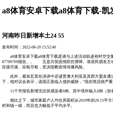
a8体育安卓下载a8体育下载-凯
河南昨日新增本土24 55
发布时间：2022-08-20 15:52:40
a8体育安卓下载a8体育下载是请与上述活动轨迹有时空交
87789709报告。。 五是共筑疫情防控屏障。请居民朋
应接尽接、应检尽检，坚决阻断疫情传播风险。
此外，索加瓦雷在演讲中还谴责澳大利亚及其西方盟友通过收
下，他对议会表示，该国正面临入侵的威胁，“现在情况很严重
11个市报告新增无症状感染者6例。其中境外输入6例（加拿
相比之下，城市家庭户人均住房面积从2010年的29.15平方米
村和镇一级，而且也大幅低于平均水平。