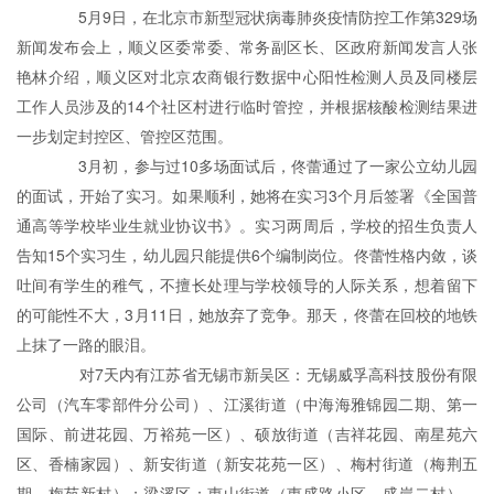
5月9日，在北京市新型冠状病毒肺炎疫情防控工作第329场
新闻发布会上，顺义区委常委、常务副区长、区政府新闻发言人张
艳林介绍，顺义区对北京农商银行数据中心阳性检测人员及同楼层
工作人员涉及的14个社区村进行临时管控，并根据核酸检测结果进
一步划定封控区、管控区范围。
3月初，参与过10多场面试后，佟蕾通过了一家公立幼儿园
的面试，开始了实习。如果顺利，她将在实习3个月后签署《全国普
通高等学校毕业生就业协议书》。实习两周后，学校的招生负责人
告知15个实习生，幼儿园只能提供6个编制岗位。佟蕾性格内敛，谈
吐间有学生的稚气，不擅长处理与学校领导的人际关系，想着留下
的可能性不大，3月11日，她放弃了竞争。那天，佟蕾在回校的地铁
上抹了一路的眼泪。
对7天内有江苏省无锡市新吴区：无锡威孚高科技股份有限
公司（汽车零部件分公司）、江溪街道（中海海雅锦园二期、第一
国际、前进花园、万裕苑一区）、硕放街道（吉祥花园、南星苑六
区、香楠家园）、新安街道（新安花苑一区）、梅村街道（梅荆五
期、梅苑新村）；梁溪区：惠山街道（惠盛路小区、盛岸二村）、