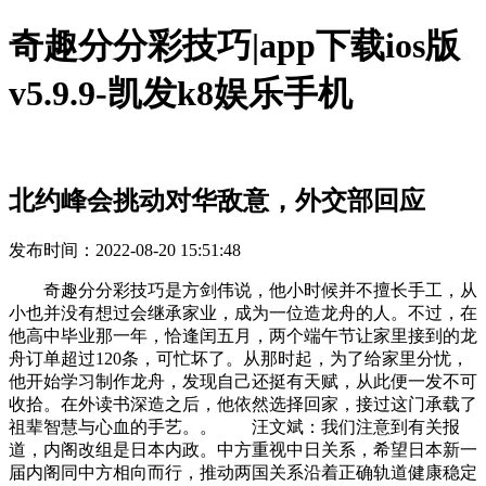
奇趣分分彩技巧|app下载ios版
v5.9.9-凯发k8娱乐手机
北约峰会挑动对华敌意，外交部回应
发布时间：2022-08-20 15:51:48
奇趣分分彩技巧是方剑伟说，他小时候并不擅长手工，从
小也并没有想过会继承家业，成为一位造龙舟的人。不过，在
他高中毕业那一年，恰逢闰五月，两个端午节让家里接到的龙
舟订单超过120条，可忙坏了。从那时起，为了给家里分忧，
他开始学习制作龙舟，发现自己还挺有天赋，从此便一发不可
收拾。在外读书深造之后，他依然选择回家，接过这门承载了
祖辈智慧与心血的手艺。。 汪文斌：我们注意到有关报
道，内阁改组是日本内政。中方重视中日关系，希望日本新一
届内阁同中方相向而行，推动两国关系沿着正确轨道健康稳定