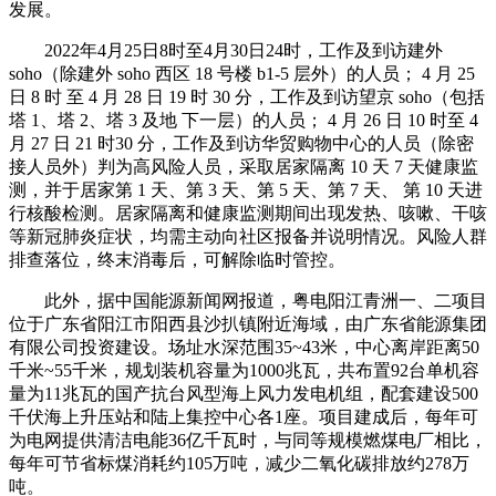
发展。
2022年4月25日8时至4月30日24时，工作及到访建外
soho（除建外 soho 西区 18 号楼 b1-5 层外）的人员； 4 月 25
日 8 时 至 4 月 28 日 19 时 30 分，工作及到访望京 soho（包括
塔 1、塔 2、塔 3 及地 下一层）的人员； 4 月 26 日 10 时至 4
月 27 日 21 时30 分，工作及到访华贸购物中心的人员（除密
接人员外）判为高风险人员，采取居家隔离 10 天 7 天健康监
测，并于居家第 1 天、第 3 天、第 5 天、第 7 天、 第 10 天进
行核酸检测。居家隔离和健康监测期间出现发热、咳嗽、干咳
等新冠肺炎症状，均需主动向社区报备并说明情况。风险人群
排查落位，终末消毒后，可解除临时管控。
此外，据中国能源新闻网报道，粤电阳江青洲一、二项目
位于广东省阳江市阳西县沙扒镇附近海域，由广东省能源集团
有限公司投资建设。场址水深范围35~43米，中心离岸距离50
千米~55千米，规划装机容量为1000兆瓦，共布置92台单机容
量为11兆瓦的国产抗台风型海上风力发电机组，配套建设500
千伏海上升压站和陆上集控中心各1座。项目建成后，每年可
为电网提供清洁电能36亿千瓦时，与同等规模燃煤电厂相比，
每年可节省标煤消耗约105万吨，减少二氧化碳排放约278万
吨。