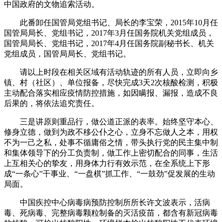
中国政府的文物追索活动。
此番卸任国管局党组书记、局长的李宝荣，2015年10月任
国管局局长、党组书记，2017年3月任国务院机关党组成员，
国管局局长、党组书记，2017年4月任国务院副秘书长、机关
党组成员，国管局局长、党组书记。
请以上时段在相关区域有活动轨迹的所有人员，立即向乡
镇、村（社区）、单位报备，尽快完成3天2次核酸检测，积极
主动配合落实相应疫情防控措施，如因瞒报、漏报，造成不良
后果的，将依法追究责任。
三是讲原则重品行，做公道正派的表率。始终坚守本心、
修身立德，做到为政不移公仆之心，立身不忘做人之本，用权
不为一己之私，处事不循庸俗之情，带头执行党的民主集中制
和集体领导下的分工负责制，做工作上密切配合的同事，生活
上互相关心的挚友，用身体力行有效示范，在全系统上下形
成“一条心”干事业、“一盘棋”抓工作、“一鼓劲”促发展的生动
局面。
中国疾控中心病毒病预防控制所所长许文波表示，活病
毒、死病毒、完整病毒颗粒制备的灭活疫苗，都含有新冠病毒