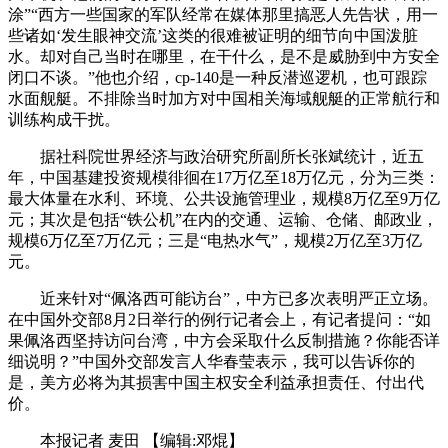
涂”“西方一些国家的军队经常在媒体那里搞恶人先告状，用一
些诸如‘发生眼神交流’这类的很难被证明的细节向中国泼脏
水。却对自己当时在哪里，在干什么，是不是威胁到中方安全
闭口不谈。”他也介绍，cp-140是一种反潜巡逻机，也可跟踪
水面舰艇。不排除当时加方对中国相关海域舰艇的正常航行和
训练构成干扰。
据社科院世界经济与政治研究所副所长张斌统计，近五
年，中国基建投资规模徘徊在17万亿至18万亿元，分为三类：
最大体量在水利、环境、公共设施管理业，规模8万亿至9万亿
元；其次是包括“铁公机”在内的交通、运输、仓储、邮政业，
规模6万亿至7万亿元；三是“电热水气”，规模2万亿至3万亿
元。
近来针对“佩洛西可能访台”，中方已多次表明严正立场。
在中国外交部8月2日举行的例行记者会上，有记者提问：“如
果佩洛西坚持访问台湾，中方会采取什么反制措施？你能否详
细说明？”中国外交部发言人华春莹表示，我可以告诉你的
是，美方必将为其损害中国主权安全利益承担责任、付出代
价。
本报记者 麦田
【编辑:邓焜】