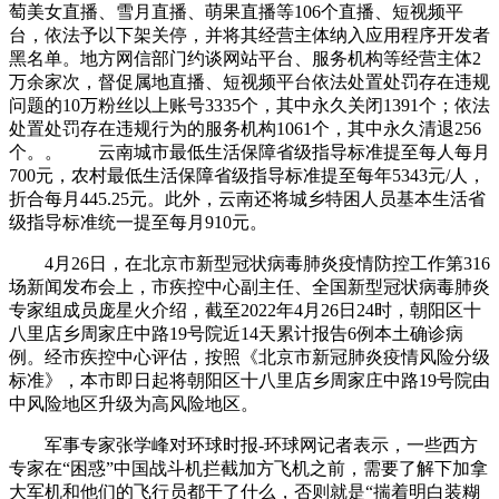
萄美女直播、雪月直播、萌果直播等106个直播、短视频平
台，依法予以下架关停，并将其经营主体纳入应用程序开发者
黑名单。地方网信部门约谈网站平台、服务机构等经营主体2
万余家次，督促属地直播、短视频平台依法处置处罚存在违规
问题的10万粉丝以上账号3335个，其中永久关闭1391个；依法
处置处罚存在违规行为的服务机构1061个，其中永久清退256
个。。 云南城市最低生活保障省级指导标准提至每人每月
700元，农村最低生活保障省级指导标准提至每年5343元/人，
折合每月445.25元。此外，云南还将城乡特困人员基本生活省
级指导标准统一提至每月910元。
4月26日，在北京市新型冠状病毒肺炎疫情防控工作第316
场新闻发布会上，市疾控中心副主任、全国新型冠状病毒肺炎
专家组成员庞星火介绍，截至2022年4月26日24时，朝阳区十
八里店乡周家庄中路19号院近14天累计报告6例本土确诊病
例。经市疾控中心评估，按照《北京市新冠肺炎疫情风险分级
标准》，本市即日起将朝阳区十八里店乡周家庄中路19号院由
中风险地区升级为高风险地区。
军事专家张学峰对环球时报-环球网记者表示，一些西方
专家在“困惑”中国战斗机拦截加方飞机之前，需要了解下加拿
大军机和他们的飞行员都干了什么，否则就是“揣着明白装糊